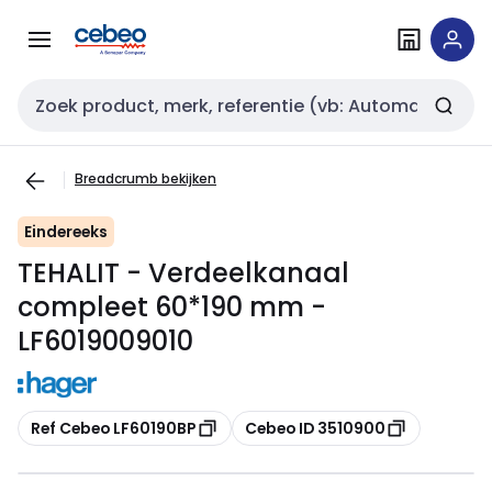
Overslaan
Overslaan
naar
naar
navigatie
inhoud
Zoekveld invoer
Breadcrumb bekijken
Eindereeks
TEHALIT - Verdeelkanaal
compleet 60*190 mm -
LF6019009010
Kopiëren
Kopiëren
Ref Cebeo LF60190BP
Cebeo ID 3510900