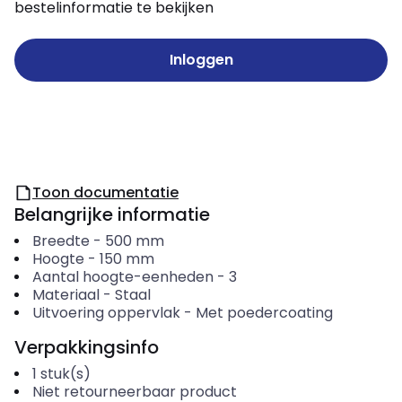
bestelinformatie te bekijken
Inloggen
Toon documentatie
Belangrijke informatie
Breedte
-
500
mm
Hoogte
-
150
mm
Aantal hoogte-eenheden
-
3
Materiaal
-
Staal
Uitvoering oppervlak
-
Met poedercoating
Verpakkingsinfo
1
stuk(s)
Niet retourneerbaar product