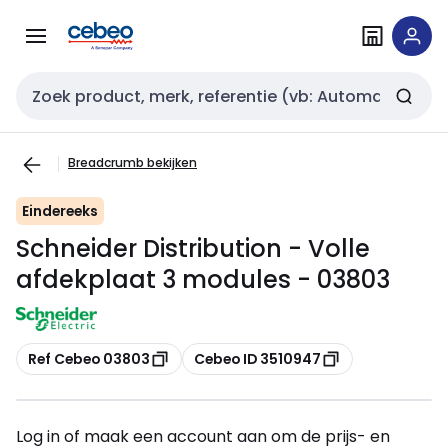
Overslaan
Overslaan
naar
naar
navigatie
inhoud
Zoekveld invoer
Breadcrumb bekijken
Eindereeks
Schneider Distribution - Volle
afdekplaat 3 modules - 03803
Kopiëren
Kopiëren
Ref Cebeo 03803
Cebeo ID 3510947
Log in of maak een account aan om de prijs- en