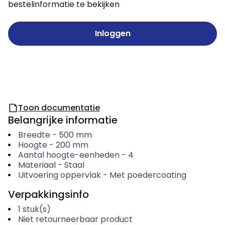
bestelinformatie te bekijken
Inloggen
Toon documentatie
Belangrijke informatie
Breedte
-
500
mm
Hoogte
-
200
mm
Aantal hoogte-eenheden
-
4
Materiaal
-
Staal
Uitvoering oppervlak
-
Met poedercoating
Verpakkingsinfo
1
stuk(s)
Niet retourneerbaar product