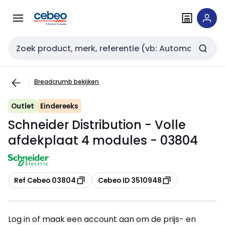
Overslaan
Overslaan
naar
naar
navigatie
inhoud
Zoekveld invoer
Breadcrumb bekijken
Outlet
Eindereeks
Schneider Distribution - Volle
afdekplaat 4 modules - 03804
Kopiëren
Kopiëren
Ref Cebeo 03804
Cebeo ID 3510948
Log in of maak een account aan om de prijs- en