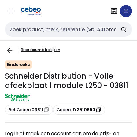
Overslaan
Overslaan
naar
naar
navigatie
inhoud
Zoekveld invoer
Breadcrumb bekijken
Eindereeks
Schneider Distribution - Volle
afdekplaat 1 module L250 - 03811
Kopiëren
Kopiëren
Ref Cebeo 03811
Cebeo ID 3510950
Log in of maak een account aan om de prijs- en