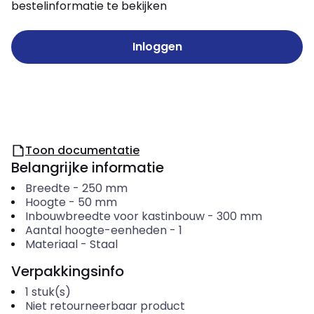
bestelinformatie te bekijken
Inloggen
Toon documentatie
Belangrijke informatie
Breedte
-
250
mm
Hoogte
-
50
mm
Inbouwbreedte voor kastinbouw
-
300
mm
Aantal hoogte-eenheden
-
1
Materiaal
-
Staal
Verpakkingsinfo
1
stuk(s)
Niet retourneerbaar product