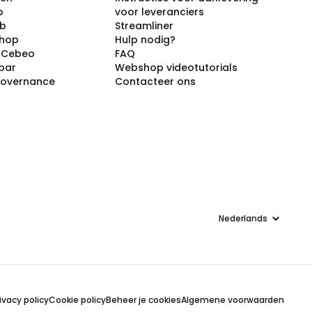
p
voor leveranciers
ub
Streamliner
shop
Hulp nodig?
j Cebeo
FAQ
par
Webshop videotutorials
Governance
Contacteer ons
Taal
ivacy policy
Cookie policy
Beheer je cookies
Algemene voorwaarden