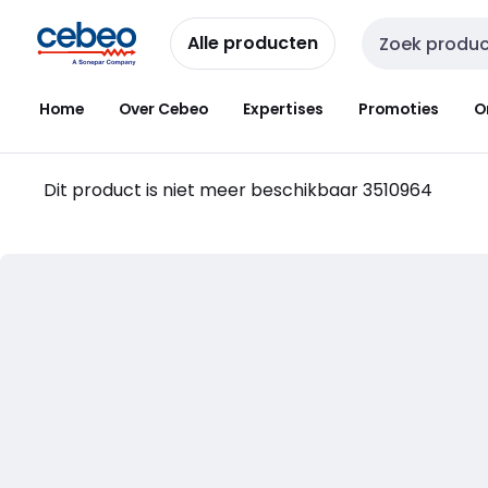
Overslaan
Overslaan
naar
naar
Alle producten
Zoekveld invoer
navigatie
inhoud
Home
Over Cebeo
Expertises
Promoties
O
Dit product is niet meer beschikbaar
3510964