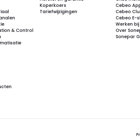
Koperkoers
Cebeo Ap
iaal
Tariefwijzigingen
Cebeo Cl
analen
Cebeo E-
tie
Werken bi
tion & Control
Over Sone
m
Sonepar 
omatisatie
ducten
Pr