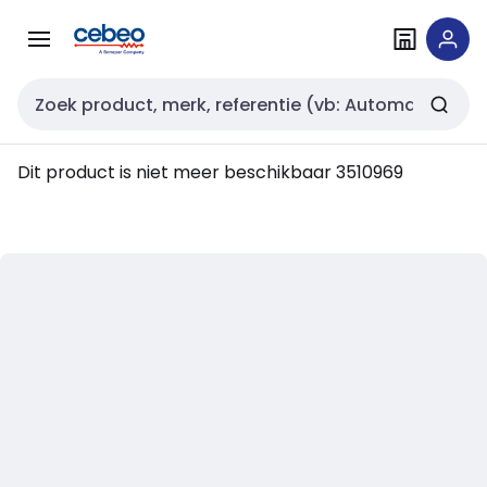
Overslaan
Overslaan
naar
naar
navigatie
inhoud
Zoekveld invoer
Dit product is niet meer beschikbaar
3510969