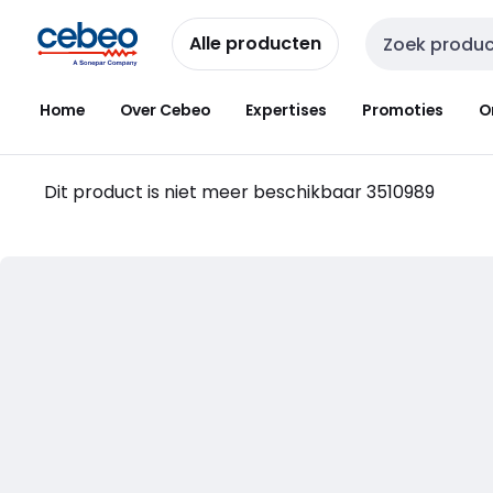
Overslaan
Overslaan
naar
naar
Alle producten
Zoekveld invoer
navigatie
inhoud
Home
Over Cebeo
Expertises
Promoties
O
Dit product is niet meer beschikbaar
3510989