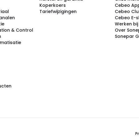
Koperkoers
Cebeo Ap
iaal
Tariefwijzigingen
Cebeo Cl
analen
Cebeo E-
tie
Werken bi
tion & Control
Over Sone
m
Sonepar 
omatisatie
ducten
Pr