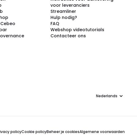
p
voor leveranciers
ub
Streamliner
shop
Hulp nodig?
j Cebeo
FAQ
par
Webshop videotutorials
Governance
Contacteer ons
Taal
ivacy policy
Cookie policy
Beheer je cookies
Algemene voorwaarden