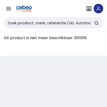
Overslaan
Overslaan
naar
naar
navigatie
inhoud
Zoekveld invoer
Dit product is niet meer beschikbaar
3511018