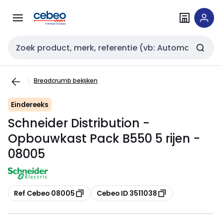
Overslaan
Overslaan
naar
naar
navigatie
inhoud
Zoekveld invoer
Breadcrumb bekijken
Eindereeks
Schneider Distribution -
Opbouwkast Pack B550 5 rijen -
08005
Kopiëren
Kopiëren
Ref Cebeo 08005
Cebeo ID 3511038