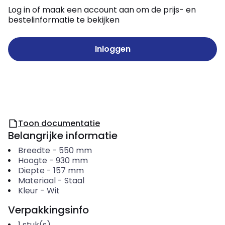
Log in of maak een account aan om de prijs- en
bestelinformatie te bekijken
Inloggen
Toon documentatie
Belangrijke informatie
Breedte
-
550
mm
Hoogte
-
930
mm
Diepte
-
157
mm
Materiaal
-
Staal
Kleur
-
Wit
Verpakkingsinfo
1
stuk(s)