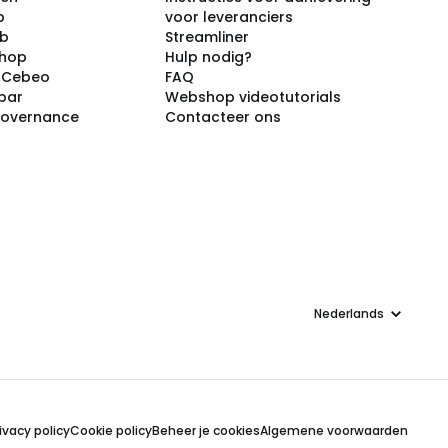
p
voor leveranciers
ub
Streamliner
shop
Hulp nodig?
j Cebeo
FAQ
par
Webshop videotutorials
Governance
Contacteer ons
Taal
ivacy policy
Cookie policy
Beheer je cookies
Algemene voorwaarden