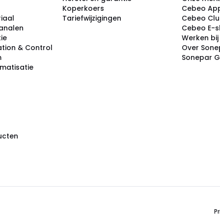
Koperkoers
Cebeo Ap
iaal
Tariefwijzigingen
Cebeo Cl
analen
Cebeo E-
tie
Werken bi
tion & Control
Over Sone
m
Sonepar 
omatisatie
ducten
Pr