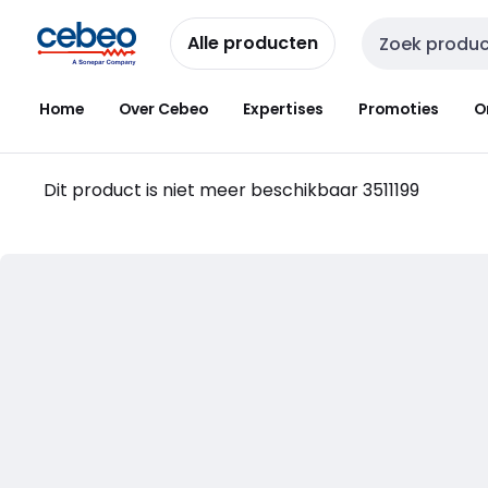
Overslaan
Overslaan
naar
naar
Alle producten
Zoekveld invoer
navigatie
inhoud
Home
Over Cebeo
Expertises
Promoties
O
Dit product is niet meer beschikbaar
3511199