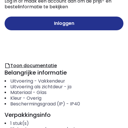
Log in of maak een account aan om de prijs- en
bestelinformatie te bekijken
Inloggen
Toon documentatie
Belangrijke informatie
Uitvoering
-
Vakkendeur
Uitvoering als zichtdeur
-
ja
Materiaal
-
Glas
Kleur
-
Overig
Beschermingsgraad (IP)
-
IP40
Verpakkingsinfo
1
stuk(s)