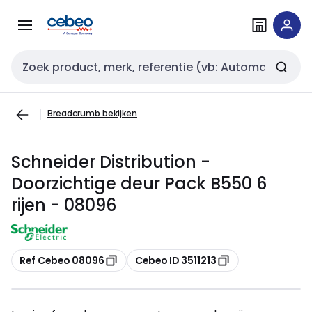
Overslaan
Overslaan
naar
naar
navigatie
inhoud
Zoekveld invoer
Breadcrumb bekijken
Schneider Distribution -
Doorzichtige deur Pack B550 6
rijen - 08096
Kopiëren
Kopiëren
Ref Cebeo 08096
Cebeo ID 3511213