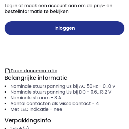
Log in of maak een account aan om de prijs- en
bestelinformatie te bekijken
Inloggen
Toon documentatie
Belangrijke informatie
Nominale stuurspanning Us bij AC 50Hz
-
0...0
V
Nominale stuurspanning Us bij DC
-
9.6...13.2
V
Nominale stroom
-
3
A
Aantal contacten als wisselcontact
-
4
Met LED indicatie
-
nee
Verpakkingsinfo
1
stuk(s)