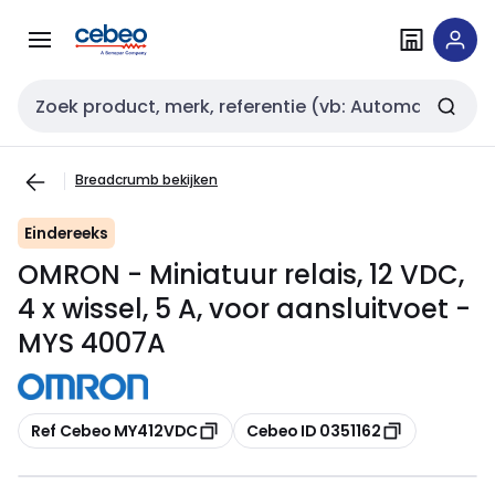
Overslaan
Overslaan
naar
naar
navigatie
inhoud
Zoekveld invoer
Breadcrumb bekijken
Eindereeks
OMRON - Miniatuur relais, 12 VDC,
4 x wissel, 5 A, voor aansluitvoet -
MYS 4007A
Kopiëren
Kopiëren
Ref Cebeo MY412VDC
Cebeo ID 0351162