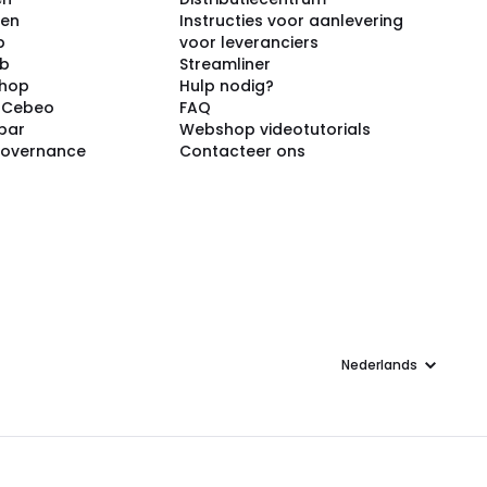
ken
Instructies voor aanlevering
p
voor leveranciers
ub
Streamliner
shop
Hulp nodig?
j Cebeo
FAQ
par
Webshop videotutorials
Governance
Contacteer ons
Taal