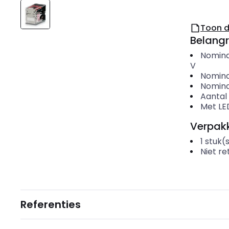
Toon 
Belangr
Nomina
V
Nomina
Nomina
Aantal
Met LED
Verpakk
1
stuk(
Niet r
Referenties