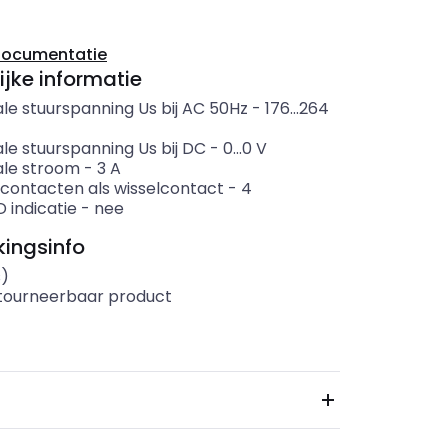
documentatie
ijke informatie
le stuurspanning Us bij AC 50Hz
-
176...264
le stuurspanning Us bij DC
-
0...0
V
le stroom
-
3
A
 contacten als wisselcontact
-
4
 indicatie
-
nee
ingsinfo
s)
etourneerbaar product