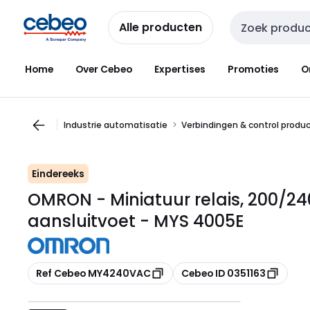
Overslaan
Overslaan
naar
naar
Alle producten
Zoekveld invoer
navigatie
inhoud
Home
Over Cebeo
Expertises
Promoties
O
Industrie automatisatie
Verbindingen & control produ
Eindereeks
OMRON - Miniatuur relais, 200/240 
aansluitvoet - MYS 4005E
Kopiëren
Kopiëren
Ref Cebeo MY4240VAC
Cebeo ID 0351163