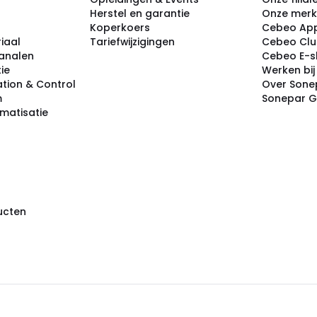
Herstel en garantie
Onze mer
Koperkoers
Cebeo Ap
iaal
Tariefwijzigingen
Cebeo Cl
analen
Cebeo E-
tie
Werken bi
tion & Control
Over Sone
m
Sonepar 
omatisatie
ducten