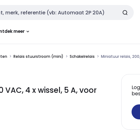
ntdek meer
cten
Relais stuurstroom (mini)
Schakelrelais
Miniatuur relais, 20
Log
VAC, 4 x wissel, 5 A, voor
bes