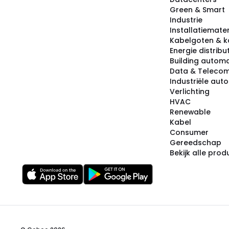
Green & Smart
Industrie
Installatiemater
Kabelgoten & k
Energie distribu
Building automa
Data & Teleco
Industriële aut
Verlichting
HVAC
Renewable
Kabel
Consumer
Gereedschap
Bekijk alle pro