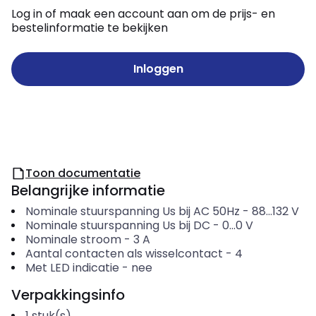
Log in of maak een account aan om de prijs- en
bestelinformatie te bekijken
Inloggen
Toon documentatie
Belangrijke informatie
Nominale stuurspanning Us bij AC 50Hz
-
88...132
V
Nominale stuurspanning Us bij DC
-
0...0
V
Nominale stroom
-
3
A
Aantal contacten als wisselcontact
-
4
Met LED indicatie
-
nee
Verpakkingsinfo
1
stuk(s)