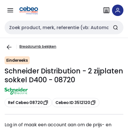
Overslaan
Overslaan
naar
naar
navigatie
inhoud
Zoekveld invoer
Breadcrumb bekijken
Eindereeks
Schneider Distribution - 2 zijplaten
sokkel D400 - 08720
Kopiëren
Kopiëren
Ref Cebeo 08720
Cebeo ID 3512120
Log in of maak een account aan om de prijs- en