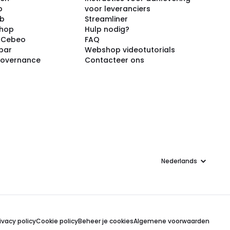
p
voor leveranciers
ub
Streamliner
shop
Hulp nodig?
j Cebeo
FAQ
par
Webshop videotutorials
Governance
Contacteer ons
Taal
ivacy policy
Cookie policy
Beheer je cookies
Algemene voorwaarden