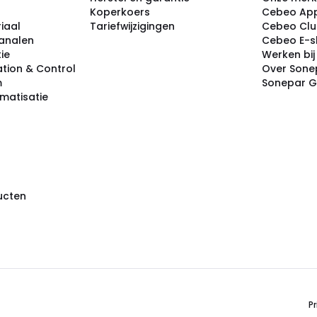
Koperkoers
Cebeo Ap
iaal
Tariefwijzigingen
Cebeo Cl
analen
Cebeo E-
tie
Werken bi
tion & Control
Over Sone
m
Sonepar 
omatisatie
ducten
Pr