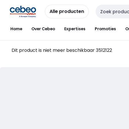
Overslaan
Overslaan
naar
naar
Alle producten
Zoekveld invoer
navigatie
inhoud
Home
Over Cebeo
Expertises
Promoties
O
Dit product is niet meer beschikbaar
3512122