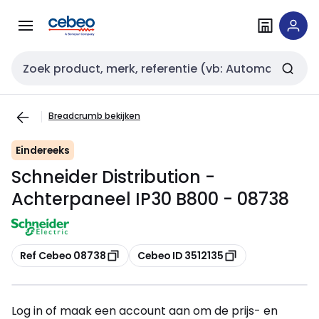
Overslaan
Overslaan
naar
naar
navigatie
inhoud
Zoekveld invoer
Breadcrumb bekijken
Eindereeks
Schneider Distribution -
Achterpaneel IP30 B800 - 08738
Kopiëren
Kopiëren
Ref Cebeo 08738
Cebeo ID 3512135
Log in of maak een account aan om de prijs- en