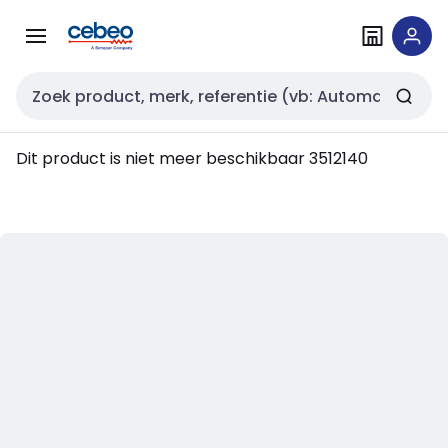
Overslaan
Overslaan
naar
naar
navigatie
inhoud
Zoekveld invoer
Dit product is niet meer beschikbaar
3512140