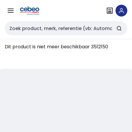
Overslaan
Overslaan
naar
naar
navigatie
inhoud
Zoekveld invoer
Dit product is niet meer beschikbaar
3512150