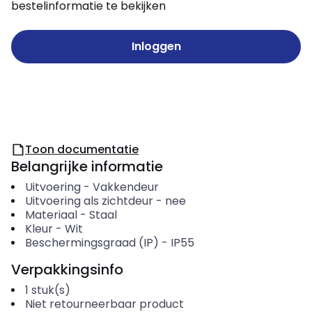
bestelinformatie te bekijken
Inloggen
Toon documentatie
Belangrijke informatie
Uitvoering
-
Vakkendeur
Uitvoering als zichtdeur
-
nee
Materiaal
-
Staal
Kleur
-
Wit
Beschermingsgraad (IP)
-
IP55
Verpakkingsinfo
1
stuk(s)
Niet retourneerbaar product