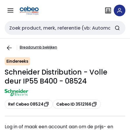
Overslaan
Overslaan
naar
naar
navigatie
inhoud
Zoekveld invoer
Breadcrumb bekijken
Eindereeks
Schneider Distribution - Volle
deur IP55 B400 - 08524
Kopiëren
Kopiëren
Ref Cebeo 08524
Cebeo ID 3512166
Log in of maak een account aan om de prijs- en