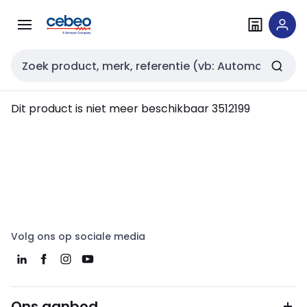
Overslaan
Overslaan
naar
naar
navigatie
inhoud
Zoekveld invoer
Dit product is niet meer beschikbaar
3512199
Volg ons op sociale media
Ons aanbod