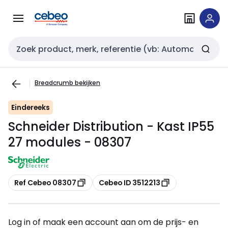
Overslaan
Overslaan
naar
naar
navigatie
inhoud
Zoekveld invoer
Breadcrumb bekijken
Eindereeks
Schneider Distribution - Kast IP55
27 modules - 08307
Kopiëren
Kopiëren
Ref Cebeo 08307
Cebeo ID 3512213
Log in of maak een account aan om de prijs- en