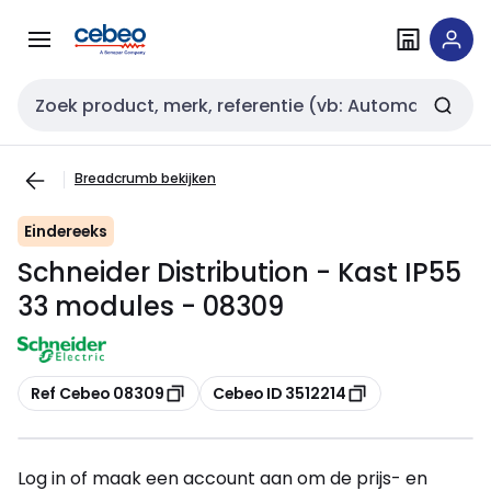
Overslaan
Overslaan
naar
naar
navigatie
inhoud
Zoekveld invoer
Breadcrumb bekijken
Eindereeks
Schneider Distribution - Kast IP55
33 modules - 08309
Kopiëren
Kopiëren
Ref Cebeo 08309
Cebeo ID 3512214
Log in of maak een account aan om de prijs- en