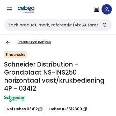
Overslaan
Overslaan
naar
naar
navigatie
inhoud
Zoekveld invoer
Breadcrumb bekijken
Eindereeks
Schneider Distribution -
Grondplaat NS-INS250
horizontaal vast/krukbediening
4P - 03412
Kopiëren
Kopiëren
Ref Cebeo 03412
Cebeo ID 3512300