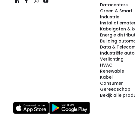
Datacenters
Green & Smart
Industrie
Installatiemater
Kabelgoten & k
Energie distribu
Building automa
Data & Teleco
Industriële aut
Verlichting
HVAC
Renewable
Kabel
Consumer
Gereedschap
Bekijk alle pro