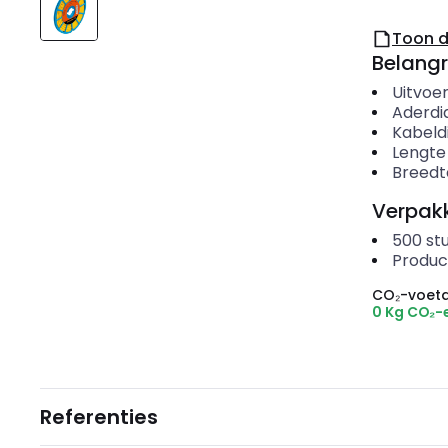
Toon 
Belangr
Uitvoer
Aderdi
Kabeld
Lengte
Breedt
Verpakk
500
st
Produc
CO₂-voeta
0 Kg CO₂-
Referenties