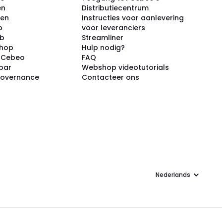
en
Distributiecentrum
ken
Instructies voor aanlevering
p
voor leveranciers
ub
Streamliner
shop
Hulp nodig?
j Cebeo
FAQ
par
Webshop videotutorials
Governance
Contacteer ons
Taal