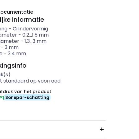
documentatie
ijke informatie
ing
-
Cilindervormig
ameter
-
0.2...1.5
mm
iameter
-
1.3...3
mm
-
3
mm
e
-
3.4
mm
ingsinfo
uk(s)
t standaard op voorraad
fdruk van het product
eq
Sonepar-schatting