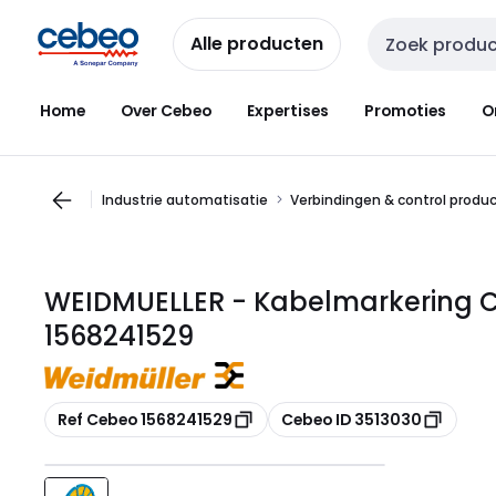
Overslaan
Overslaan
naar
naar
Alle producten
Zoekveld invoer
navigatie
inhoud
Home
Over Cebeo
Expertises
Promoties
O
Industrie automatisatie
Verbindingen & control produ
WEIDMUELLER - Kabelmarkering C
1568241529
Kopiëren
Kopiëren
Ref Cebeo 1568241529
Cebeo ID 3513030