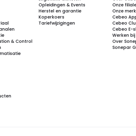
Opleidingen & Events
Onze filial
Herstel en garantie
Onze mer
Koperkoers
Cebeo Ap
iaal
Tariefwijzigingen
Cebeo Cl
analen
Cebeo E-
tie
Werken bi
tion & Control
Over Sone
m
Sonepar 
omatisatie
ducten