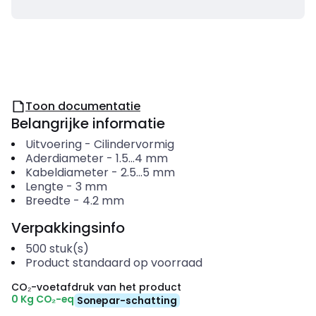
Toon documentatie
Belangrijke informatie
Uitvoering
-
Cilindervormig
Aderdiameter
-
1.5...4
mm
Kabeldiameter
-
2.5...5
mm
Lengte
-
3
mm
Breedte
-
4.2
mm
Verpakkingsinfo
500
stuk(s)
Product standaard op voorraad
CO₂-voetafdruk van het product
0 Kg CO₂-eq
Sonepar-schatting