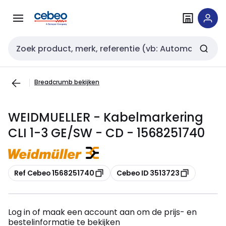
Overslaan
Overslaan
naar
naar
navigatie
inhoud
Zoekveld invoer
Breadcrumb bekijken
WEIDMUELLER - Kabelmarkering
CLI 1-3 GE/SW - CD - 1568251740
Kopiëren
Kopiëren
Ref Cebeo 1568251740
Cebeo ID 3513723
Log in of maak een account aan om de prijs- en
bestelinformatie te bekijken