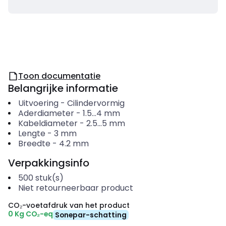
Toon documentatie
Belangrijke informatie
Uitvoering
-
Cilindervormig
Aderdiameter
-
1.5...4
mm
Kabeldiameter
-
2.5...5
mm
Lengte
-
3
mm
Breedte
-
4.2
mm
Verpakkingsinfo
500
stuk(s)
Niet retourneerbaar product
CO₂-voetafdruk van het product
0 Kg CO₂-eq
Sonepar-schatting