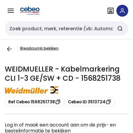
Overslaan
Overslaan
naar
naar
navigatie
inhoud
Zoekveld invoer
Breadcrumb bekijken
WEIDMUELLER - Kabelmarkering
CLI 1-3 GE/SW + CD - 1568251738
Kopiëren
Kopiëren
Ref Cebeo 1568251738
Cebeo ID 3513724
Log in of maak een account aan om de prijs- en
bestelinformatie te bekijken