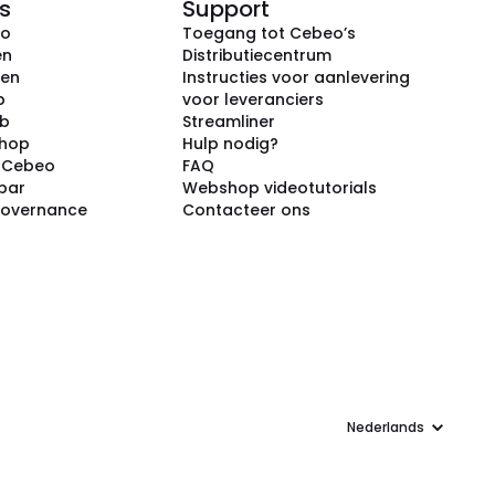
s
Support
eo
Toegang tot Cebeo’s
en
Distributiecentrum
ken
Instructies voor aanlevering
p
voor leveranciers
ub
Streamliner
shop
Hulp nodig?
j Cebeo
FAQ
par
Webshop videotutorials
Governance
Contacteer ons
Taal