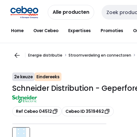
Overslaan
Overslaan
naar
naar
Alle producten
Zoekveld invoer
navigatie
inhoud
Home
Over Cebeo
Expertises
Promoties
O
Energie distributie
Stroomverdeling en connectoren
2e keuze
Eindereeks
Schneider Distribution - Geperfore
Kopiëren
Kopiëren
Ref Cebeo 04512
Cebeo ID 3519462