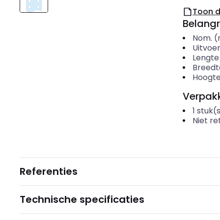
Toon 
Belangr
Nom. (
Uitvoer
Lengte
Breedt
Hoogt
Verpakk
1
stuk(
Niet r
Referenties
Technische specificaties