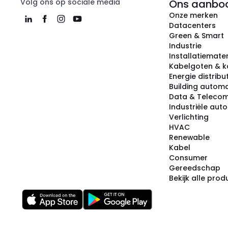
Volg ons op sociale media
Ons aanbo
Onze merken
Datacenters
Green & Smart
Industrie
Installatiemater
Kabelgoten & k
Energie distribu
Building automa
Data & Teleco
Industriële aut
Verlichting
HVAC
Renewable
Kabel
Consumer
Gereedschap
Bekijk alle pro