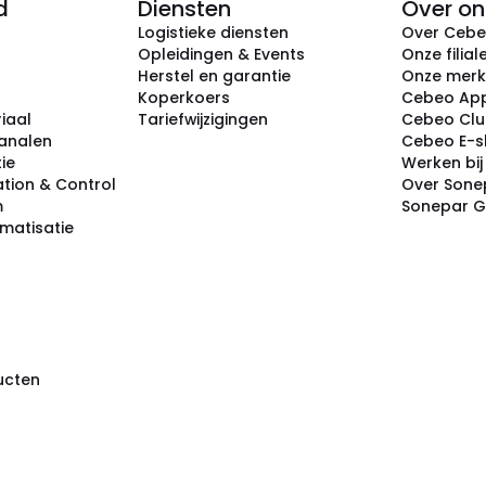
d
Diensten
Over on
Logistieke diensten
Over Ceb
Opleidingen & Events
Onze filial
Herstel en garantie
Onze mer
Koperkoers
Cebeo Ap
iaal
Tariefwijzigingen
Cebeo Cl
analen
Cebeo E-
tie
Werken bi
tion & Control
Over Sone
m
Sonepar 
omatisatie
ducten