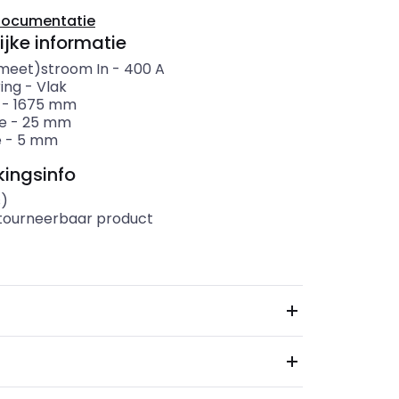
documentatie
ijke informatie
meet)stroom In
-
400
A
ing
-
Vlak
-
1675
mm
e
-
25
mm
e
-
5
mm
ingsinfo
s)
etourneerbaar product