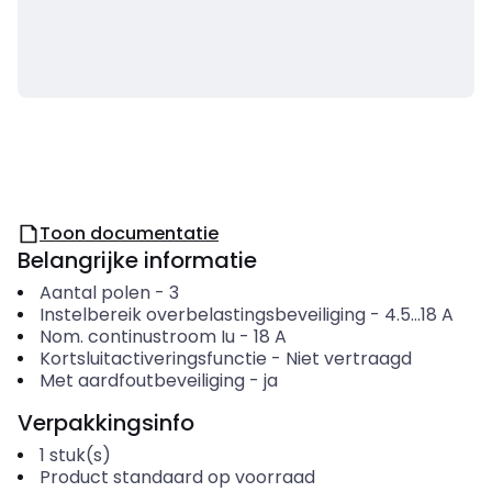
Toon documentatie
Belangrijke informatie
Aantal polen
-
3
Instelbereik overbelastingsbeveiliging
-
4.5...18
A
Nom. continustroom Iu
-
18
A
Kortsluitactiveringsfunctie
-
Niet vertraagd
Met aardfoutbeveiliging
-
ja
Verpakkingsinfo
1
stuk(s)
Product standaard op voorraad