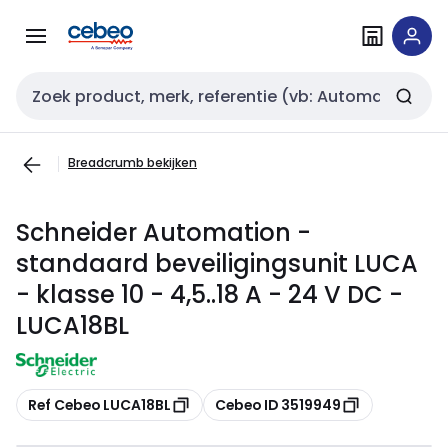
Overslaan
Overslaan
naar
naar
navigatie
inhoud
Zoekveld invoer
Breadcrumb bekijken
Schneider Automation -
standaard beveiligingsunit LUCA
- klasse 10 - 4,5..18 A - 24 V DC -
LUCA18BL
Kopiëren
Kopiëren
Ref Cebeo LUCA18BL
Cebeo ID 3519949