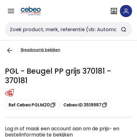
Overslaan
Overslaan
naar
naar
navigatie
inhoud
Zoekveld invoer
Breadcrumb bekijken
PGL - Beugel PP grijs 370181 -
370181
Kopiëren
Kopiëren
Ref Cebeo PGLM20
Cebeo ID 3519987
Log in of maak een account aan om de prijs- en
bestelinformatie te bekijken