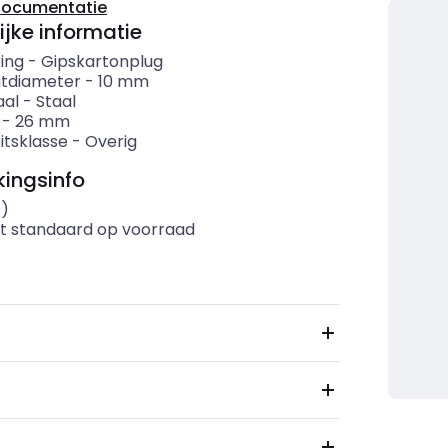
documentatie
ijke informatie
ing
-
Gipskartonplug
tdiameter
-
10
mm
aal
-
Staal
-
26
mm
itsklasse
-
Overig
ingsinfo
s)
t standaard op voorraad