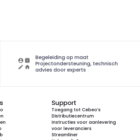
Begeleiding op maat
Projectondersteuning, technisch
advies door experts
s
Support
eo
Toegang tot Cebeo’s
en
Distributiecentrum
ken
Instructies voor aanlevering
p
voor leveranciers
ub
Streamliner