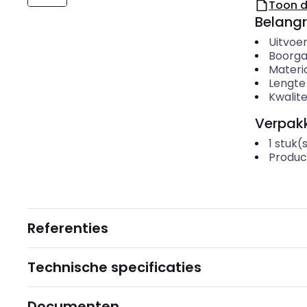
Toon 
Belangr
Uitvoer
Boorga
Materi
Lengte
Kwalite
Verpakk
1
stuk(
Produc
Referenties
Technische specificaties
Documenten