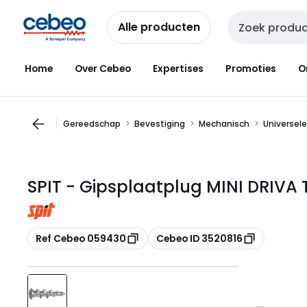
Overslaan
Overslaan
naar
naar
Alle producten
Zoekveld invoer
navigatie
inhoud
Home
Over Cebeo
Expertises
Promoties
O
Gereedschap
Bevestiging
Mechanisch
Universele
SPIT - Gipsplaatplug MINI DRIVA 
Kopiëren
Kopiëren
Ref Cebeo 059430
Cebeo ID 3520816