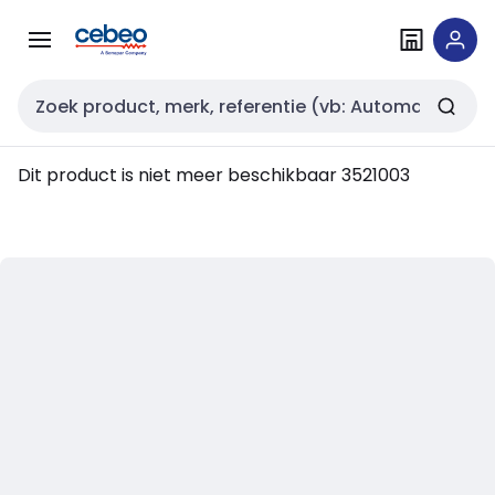
Overslaan
Overslaan
naar
naar
navigatie
inhoud
Zoekveld invoer
Dit product is niet meer beschikbaar
3521003