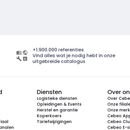
+1.900.000 referenties
Vind alles wat je nodig hebt in onze
uitgebreide catalogus
d
Diensten
Over on
Logistieke diensten
Over Ceb
Opleidingen & Events
Onze filial
Herstel en garantie
Onze mer
Koperkoers
Cebeo Ap
iaal
Tariefwijzigingen
Cebeo Cl
analen
Cebeo E-