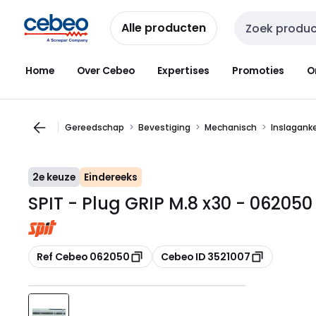
Overslaan
Overslaan
naar
naar
Alle producten
Zoekveld invoer
navigatie
inhoud
Home
Over Cebeo
Expertises
Promoties
O
Gereedschap
Bevestiging
Mechanisch
Inslagank
2e keuze
Eindereeks
SPIT - Plug GRIP M.8 x30 - 062050
Kopiëren
Kopiëren
Ref Cebeo 062050
Cebeo ID 3521007