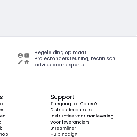
Begeleiding op maat
Projectondersteuning, technisch
advies door experts
s
Support
eo
Toegang tot Cebeo’s
en
Distributiecentrum
ken
Instructies voor aanlevering
p
voor leveranciers
ub
Streamliner
shop
Hulp nodig?