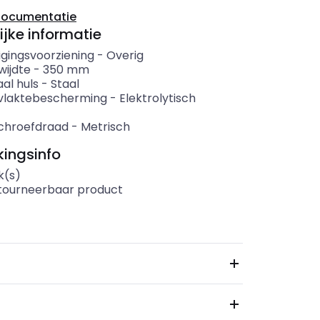
documentatie
ijke informatie
igingsvoorziening
-
Overig
wijdte
-
350
mm
al huls
-
Staal
vlaktebescherming
-
Elektrolytisch
chroefdraad
-
Metrisch
ingsinfo
k(s)
etourneerbaar product