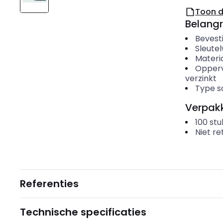
Toon 
Belangr
Bevest
Sleutel
Materia
Opper
verzinkt
Type s
Verpakk
100
stu
Niet r
Referenties
Technische specificaties