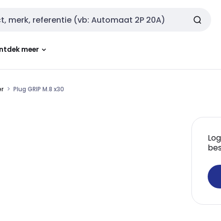
ntdek meer
er
Plug GRIP M.8 x30
Log
bes