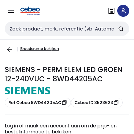
Overslaan
Overslaan
naar
naar
navigatie
inhoud
Zoekveld invoer
Breadcrumb bekijken
SIEMENS - PERM ELEM LED GROEN
12-240VUC - 8WD44205AC
Kopiëren
Kopiëren
Ref Cebeo 8WD44205AC
Cebeo ID 3523623
Log in of maak een account aan om de prijs- en
bestelinformatie te bekijken