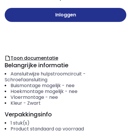
Inloggen
Toon documentatie
Belangrijke informatie
Aansluitwijze hulpstroomcircuit
-
Schroefaansluiting
Buismontage mogelijk
-
nee
Hoekmontage mogelijk
-
nee
Vloermontage
-
nee
Kleur
-
Zwart
Verpakkingsinfo
1
stuk(s)
Product standaard op voorraad