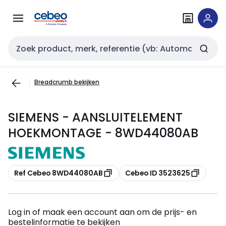
Overslaan
Overslaan
naar
naar
navigatie
inhoud
Zoekveld invoer
Breadcrumb bekijken
SIEMENS - AANSLUITELEMENT
HOEKMONTAGE - 8WD44080AB
Kopiëren
Kopiëren
Ref Cebeo 8WD44080AB
Cebeo ID 3523625
Log in of maak een account aan om de prijs- en
bestelinformatie te bekijken