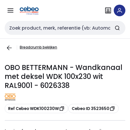
Overslaan
Overslaan
naar
naar
navigatie
inhoud
Zoekveld invoer
Breadcrumb bekijken
OBO BETTERMANN - Wandkanaal
met deksel WDK 100x230 wit
RAL9001 - 6026338
Kopiëren
Kopiëren
Ref Cebeo WDK100230W
Cebeo ID 3523650