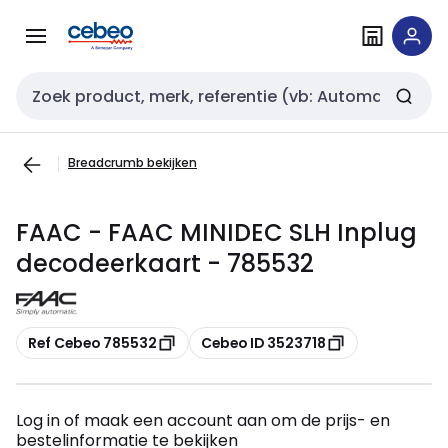
Overslaan
Overslaan
naar
naar
navigatie
inhoud
Zoekveld invoer
Breadcrumb bekijken
FAAC - FAAC MINIDEC SLH Inplug
decodeerkaart - 785532
Kopiëren
Kopiëren
Ref Cebeo 785532
Cebeo ID 3523718
Log in of maak een account aan om de prijs- en
bestelinformatie te bekijken