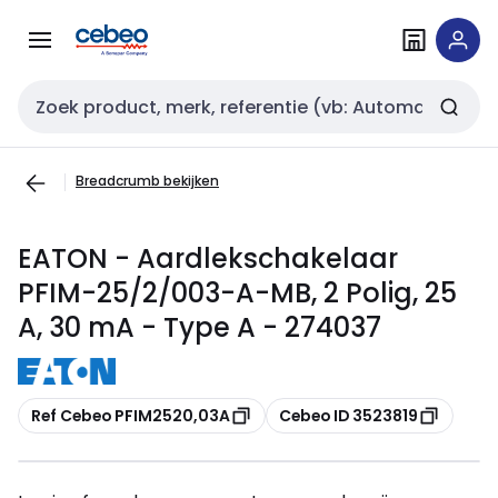
Overslaan
Overslaan
naar
naar
navigatie
inhoud
Zoekveld invoer
Breadcrumb bekijken
EATON - Aardlekschakelaar
PFIM-25/2/003-A-MB, 2 Polig, 25
A, 30 mA - Type A - 274037
Kopiëren
Kopiëren
Ref Cebeo PFIM2520,03A
Cebeo ID 3523819