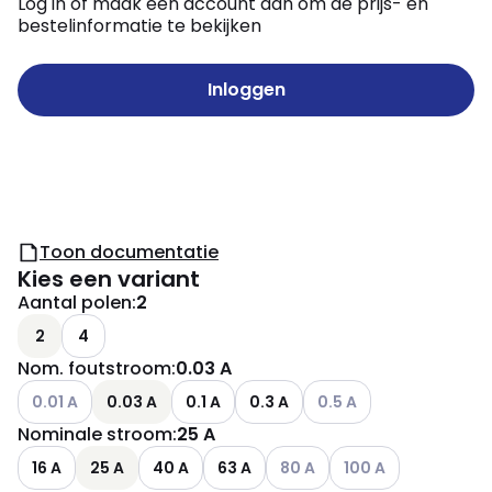
Log in of maak een account aan om de prijs- en
bestelinformatie te bekijken
Inloggen
Toon documentatie
Kies een variant
Aantal polen
:
2
2
4
Nom. foutstroom
:
0.03 A
Andere varianten (Huidige combinatie niet mogelijk)
Andere varianten (Huidig
0.01 A
0.03 A
0.1 A
0.3 A
0.5 A
Nominale stroom
:
25 A
Andere varianten (Huidige co
Andere varianten (Hu
16 A
25 A
40 A
63 A
80 A
100 A