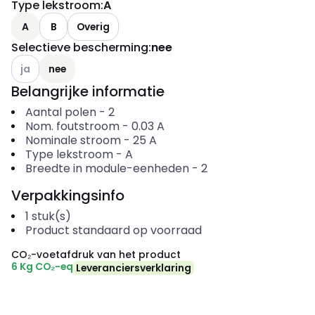
Type lekstroom
:
A
A
B
Overig
Selectieve bescherming
:
nee
Andere varianten (Huidige combinatie niet mogelijk)
ja
nee
Belangrijke informatie
Aantal polen
-
2
Nom. foutstroom
-
0.03
A
Nominale stroom
-
25
A
Type lekstroom
-
A
Breedte in module-eenheden
-
2
Verpakkingsinfo
1
stuk(s)
Product standaard op voorraad
CO₂-voetafdruk van het product
6 Kg CO₂-eq
Leveranciersverklaring