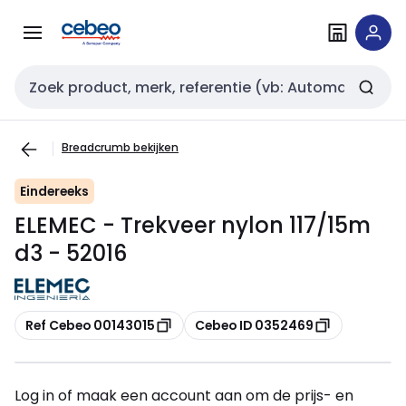
Overslaan
Overslaan
naar
naar
navigatie
inhoud
Zoekveld invoer
Breadcrumb bekijken
Eindereeks
ELEMEC - Trekveer nylon 117/15m
d3 - 52016
Kopiëren
Kopiëren
Ref Cebeo 00143015
Cebeo ID 0352469
Log in of maak een account aan om de prijs- en