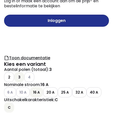
Log in of maak een account aan om de prijs- en
bestelinformatie te bekijken
Inloggen
Toon documentatie
Kies een variant
Aantal polen (totaal)
:
3
Andere varianten (Huidige combinatie niet mogelij
2
3
4
Nominale stroom
:
16 A
Andere varianten (Huidige combinatie niet mogelijk)
Andere varianten (Huidige combinatie niet mogelijk)
6 A
10 A
16 A
20 A
25 A
32 A
40 A
Uitschakelkarakteristiek
:
C
C