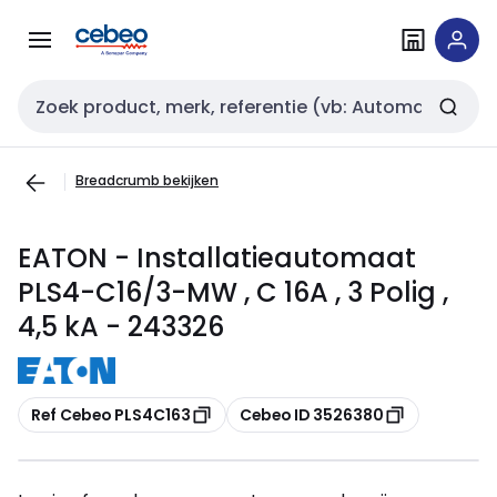
Overslaan
Overslaan
naar
naar
navigatie
inhoud
Zoekveld invoer
Breadcrumb bekijken
EATON - Installatieautomaat
PLS4-C16/3-MW , C 16A , 3 Polig ,
4,5 kA - 243326
Kopiëren
Kopiëren
Ref Cebeo PLS4C163
Cebeo ID 3526380