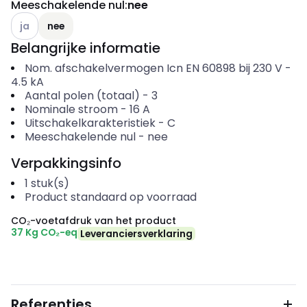
Meeschakelende nul
:
nee
Andere varianten (Huidige combinatie niet mogelijk)
ja
nee
Belangrijke informatie
Nom. afschakelvermogen Icn EN 60898 bij 230 V
-
4.5
kA
Aantal polen (totaal)
-
3
Nominale stroom
-
16
A
Uitschakelkarakteristiek
-
C
Meeschakelende nul
-
nee
Verpakkingsinfo
1
stuk(s)
Product standaard op voorraad
CO₂-voetafdruk van het product
37 Kg CO₂-eq
Leveranciersverklaring
Referenties