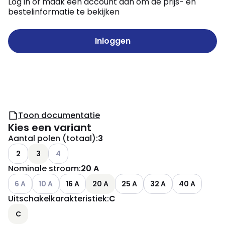
Log in of maak een account aan om de prijs- en
bestelinformatie te bekijken
Inloggen
Toon documentatie
Kies een variant
Aantal polen (totaal)
:
3
Andere varianten (Huidige combinatie niet mogelij
2
3
4
Nominale stroom
:
20 A
Andere varianten (Huidige combinatie niet mogelijk)
Andere varianten (Huidige combinatie niet mogelijk)
6 A
10 A
16 A
20 A
25 A
32 A
40 A
Uitschakelkarakteristiek
:
C
C