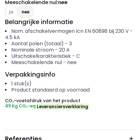
Meeschakelende nul
:
nee
Andere varianten (Huidige combinatie niet mogelijk)
ja
nee
Belangrijke informatie
Nom. afschakelvermogen Icn EN 60898 bij 230 V
-
4.5
kA
Aantal polen (totaal)
-
3
Nominale stroom
-
20
A
Uitschakelkarakteristiek
-
C
Meeschakelende nul
-
nee
Verpakkingsinfo
1
stuk(s)
Product standaard op voorraad
CO₂-voetafdruk van het product
49 Kg CO₂-eq
Leveranciersverklaring
Referenties