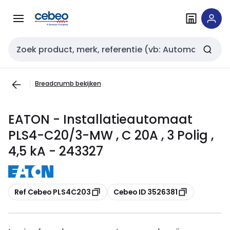
Overslaan
Overslaan
naar
naar
navigatie
inhoud
Zoekveld invoer
Breadcrumb bekijken
EATON - Installatieautomaat
PLS4-C20/3-MW , C 20A , 3 Polig ,
4,5 kA - 243327
Kopiëren
Kopiëren
Ref Cebeo PLS4C203
Cebeo ID 3526381