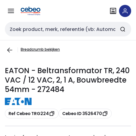
Overslaan
Overslaan
naar
naar
navigatie
inhoud
Zoekveld invoer
Breadcrumb bekijken
EATON - Beltransformator TR, 240
VAC / 12 VAC, 2, 1 A, Bouwbreedte
54mm - 272484
Kopiëren
Kopiëren
Ref Cebeo TRG224
Cebeo ID 3526470