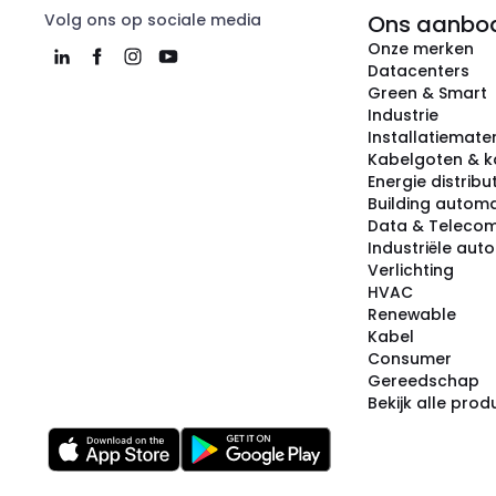
Volg ons op sociale media
Ons aanbo
Onze merken
Datacenters
Green & Smart
Industrie
Installatiemater
Kabelgoten & k
Energie distribu
Building automa
Data & Teleco
Industriële aut
Verlichting
HVAC
Renewable
Kabel
Consumer
Gereedschap
Bekijk alle pro