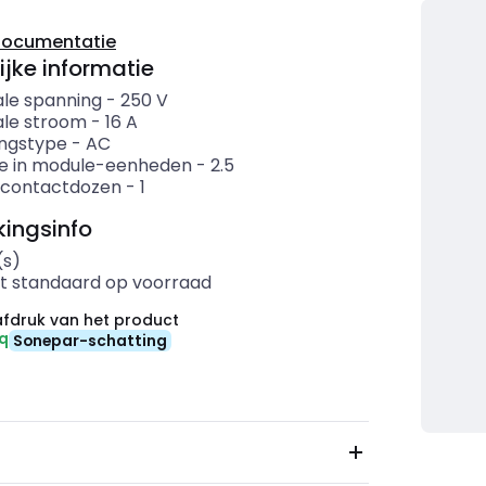
documentatie
ijke informatie
le spanning
-
250
V
le stroom
-
16
A
ngstype
-
AC
e in module-eenheden
-
2.5
 contactdozen
-
1
ingsinfo
(s)
t standaard op voorraad
fdruk van het product
eq
Sonepar-schatting