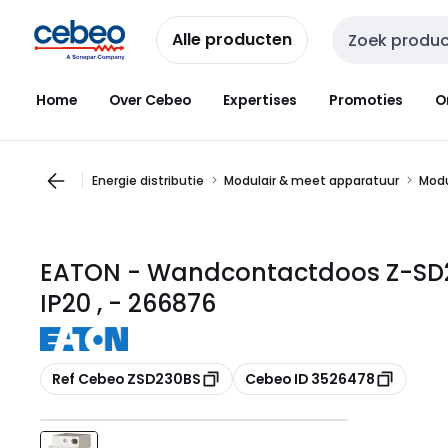
Overslaan
Overslaan
naar
naar
Alle producten
Zoekveld invoer
navigatie
inhoud
Home
Over Cebeo
Expertises
Promoties
O
Energie distributie
Modulair & meet apparatuur
Modu
EATON - Wandcontactdoos Z-SD230
IP20 , - 266876
Kopiëren
Kopiëren
Ref Cebeo ZSD230BS
Cebeo ID 3526478