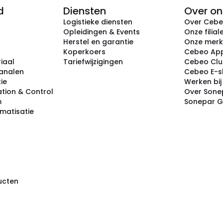
d
Diensten
Over on
Logistieke diensten
Over Ceb
Opleidingen & Events
Onze filial
Herstel en garantie
Onze mer
Koperkoers
Cebeo Ap
iaal
Tariefwijzigingen
Cebeo Cl
analen
Cebeo E-
tie
Werken bi
tion & Control
Over Sone
m
Sonepar 
omatisatie
ducten