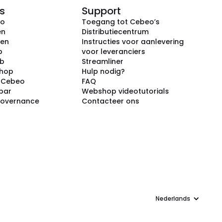
s
Support
eo
Toegang tot Cebeo’s
en
Distributiecentrum
ken
Instructies voor aanlevering
p
voor leveranciers
ub
Streamliner
shop
Hulp nodig?
j Cebeo
FAQ
par
Webshop videotutorials
Governance
Contacteer ons
Taal