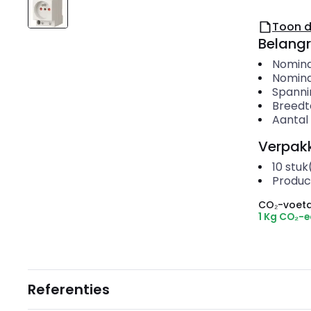
Toon 
Belangr
Nomina
Nomina
Spanni
Breedt
Aantal
Verpakk
10
stuk
Produc
CO₂-voeta
1 Kg CO₂-
Referenties