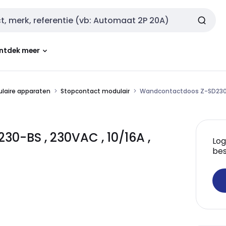
ntdek meer
laire apparaten
Stopcontact modulair
Wandcontactdoos Z-SD230-BS
-BS , 230VAC , 10/16A ,
Log
bes