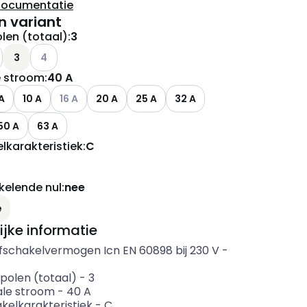
documentatie
n variant
len (totaal)
:
3
Andere varianten (Huidige combinatie niet mogelijk)
3
4
 stroom
:
40 A
ianten (Huidige combinatie niet mogelijk)
Andere varianten (Huidige combinatie niet mogelijk)
A
10 A
16 A
20 A
25 A
32 A
50 A
63 A
lkarakteristiek
:
C
elende nul
:
nee
ianten (Huidige combinatie niet mogelijk)
e
ijke informatie
fschakelvermogen Icn EN 60898 bij 230 V
-
polen (totaal)
-
3
le stroom
-
40
A
kelkarakteristiek
-
C