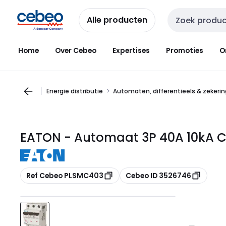
Overslaan
Overslaan
naar
naar
Alle producten
Zoekveld invoer
navigatie
inhoud
Home
Over Cebeo
Expertises
Promoties
O
Energie distributie
Automaten, differentieels & zekeri
EATON - Automaat 3P 40A 10kA C
Kopiëren
Kopiëren
Ref Cebeo PLSMC403
Cebeo ID 3526746