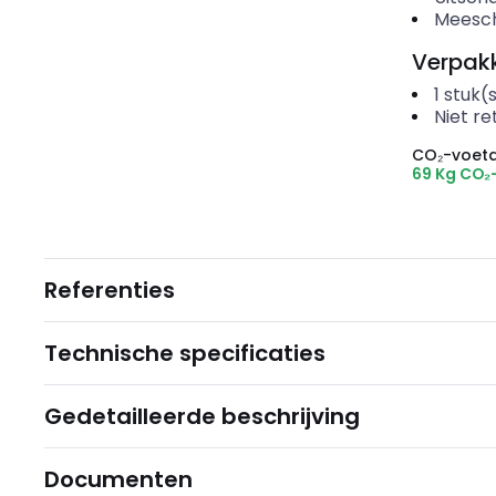
Meesch
Verpakk
1
stuk(
Niet r
CO₂-voeta
69 Kg CO₂
Referenties
Technische specificaties
Gedetailleerde beschrijving
Documenten