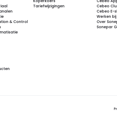
Koperkoers
Cebeo Ap
iaal
Tariefwijzigingen
Cebeo Cl
analen
Cebeo E-
tie
Werken bi
tion & Control
Over Sone
m
Sonepar 
omatisatie
ducten
Pr