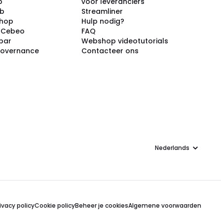
p
voor leveranciers
ub
Streamliner
shop
Hulp nodig?
j Cebeo
FAQ
par
Webshop videotutorials
Governance
Contacteer ons
Taal
ivacy policy
Cookie policy
Beheer je cookies
Algemene voorwaarden