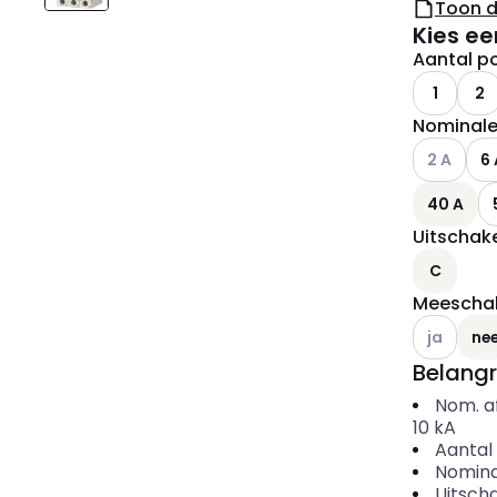
Toon 
Kies ee
Aantal po
1
2
Nominale
Andere var
2 A
6 
40 A
Uitschake
C
Meeschak
Andere var
ja
ne
Belangr
Nom. a
10
kA
Aantal 
Nomina
Uitscha