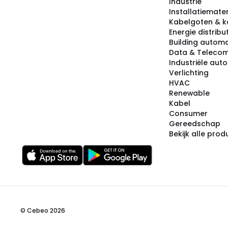
Industrie
Installatiemater
Kabelgoten & k
Energie distribu
Building automa
Data & Teleco
Industriële aut
Verlichting
HVAC
Renewable
Kabel
Consumer
Gereedschap
Bekijk alle pro
© Cebeo 2026