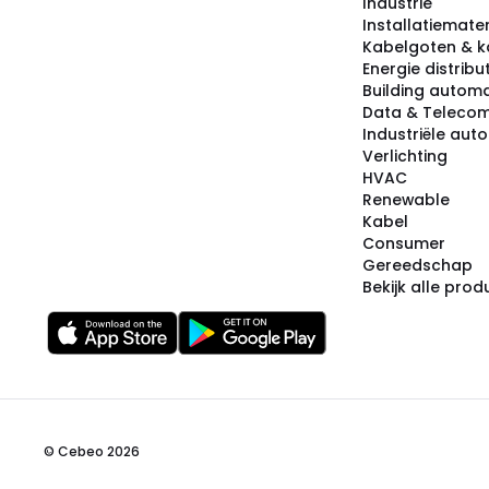
Industrie
Installatiemater
Kabelgoten & k
Energie distribu
Building automa
Data & Teleco
Industriële aut
Verlichting
HVAC
Renewable
Kabel
Consumer
Gereedschap
Bekijk alle pro
© Cebeo 2026