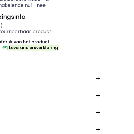
akelende nul
-
nee
ingsinfo
s)
etourneerbaar product
fdruk van het product
₂-eq
Leveranciersverklaring