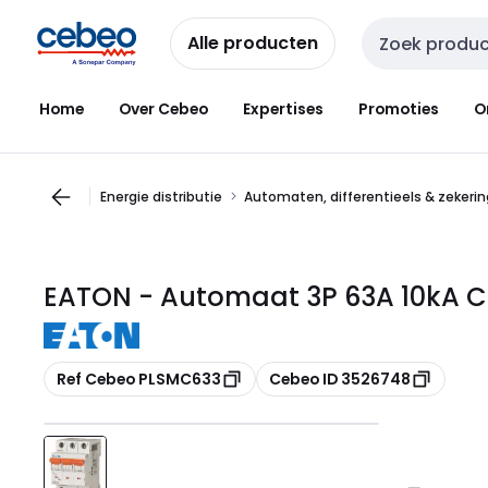
Overslaan
Overslaan
naar
naar
Alle producten
Zoekveld invoer
navigatie
inhoud
Home
Over Cebeo
Expertises
Promoties
O
Energie distributie
Automaten, differentieels & zekeri
EATON - Automaat 3P 63A 10kA C
Kopiëren
Kopiëren
Ref Cebeo PLSMC633
Cebeo ID 3526748