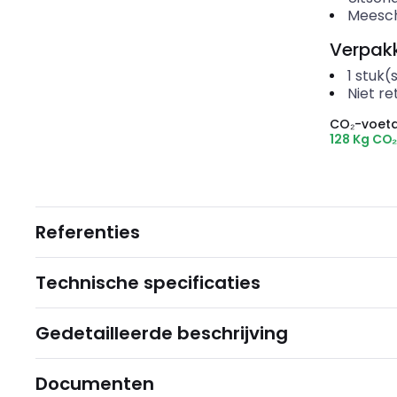
Meesch
Verpakk
1
stuk(
Niet r
CO₂-voeta
128 Kg CO
Referenties
Technische specificaties
Gedetailleerde beschrijving
Documenten