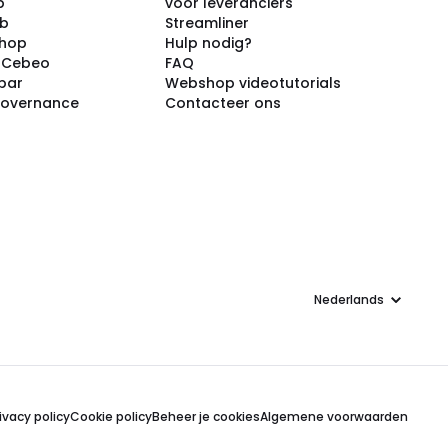
p
voor leveranciers
ub
Streamliner
shop
Hulp nodig?
j Cebeo
FAQ
par
Webshop videotutorials
Governance
Contacteer ons
Taal
ivacy policy
Cookie policy
Beheer je cookies
Algemene voorwaarden