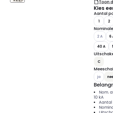
Toon 
Kies ee
Aantal po
1
2
Nominale
Andere var
2 A
6 
40 A
Uitschake
C
Meeschak
Andere var
ja
ne
Belangr
Nom. a
10
kA
Aantal 
Nomina
Uitscha