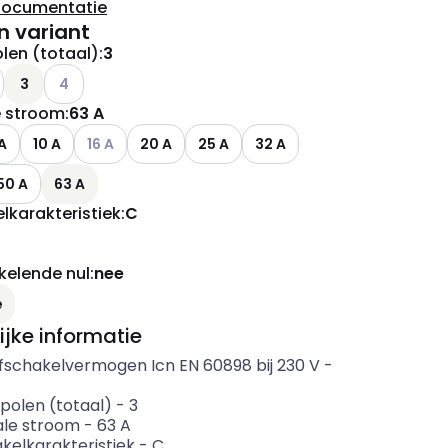
documentatie
n variant
len (totaal)
:
3
Andere varianten (Huidige combinatie niet mogelijk)
3
4
 stroom
:
63 A
ianten (Huidige combinatie niet mogelijk)
Andere varianten (Huidige combinatie niet mogelijk)
A
10 A
16 A
20 A
25 A
32 A
50 A
63 A
lkarakteristiek
:
C
elende nul
:
nee
ianten (Huidige combinatie niet mogelijk)
e
ijke informatie
fschakelvermogen Icn EN 60898 bij 230 V
-
polen (totaal)
-
3
le stroom
-
63
A
kelkarakteristiek
-
C