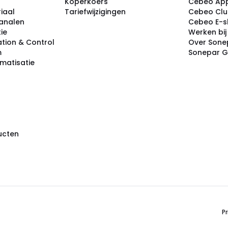
Koperkoers
Cebeo Ap
iaal
Tariefwijzigingen
Cebeo Cl
analen
Cebeo E-
tie
Werken bi
tion & Control
Over Sone
m
Sonepar 
omatisatie
ducten
Pr