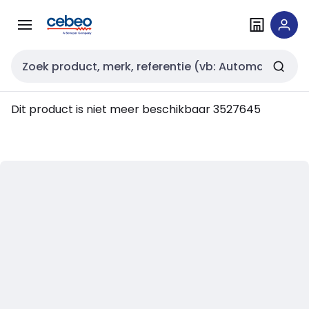
Overslaan
Overslaan
naar
naar
navigatie
inhoud
Zoekveld invoer
Dit product is niet meer beschikbaar
3527645