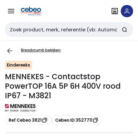
Overslaan
Overslaan
naar
naar
navigatie
inhoud
Zoekveld invoer
Breadcrumb bekijken
Eindereeks
MENNEKES - Contactstop
PowerTOP 16A 5P 6H 400V rood
IP67 - M3821
Kopiëren
Kopiëren
Ref Cebeo 3821
Cebeo ID 3527711