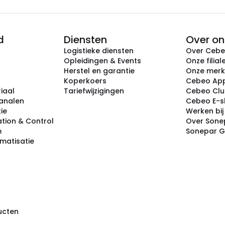
d
Diensten
Over on
Logistieke diensten
Over Ceb
Opleidingen & Events
Onze filial
Herstel en garantie
Onze mer
Koperkoers
Cebeo Ap
iaal
Tariefwijzigingen
Cebeo Cl
analen
Cebeo E-
tie
Werken bi
tion & Control
Over Sone
m
Sonepar 
omatisatie
ducten