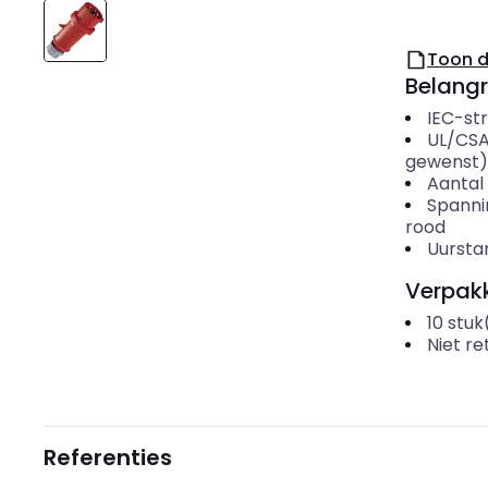
Toon 
Belangr
IEC-st
UL/CSA
gewenst)
Aantal
Spanni
rood
Uursta
Verpakk
10
stuk
Niet r
Referenties