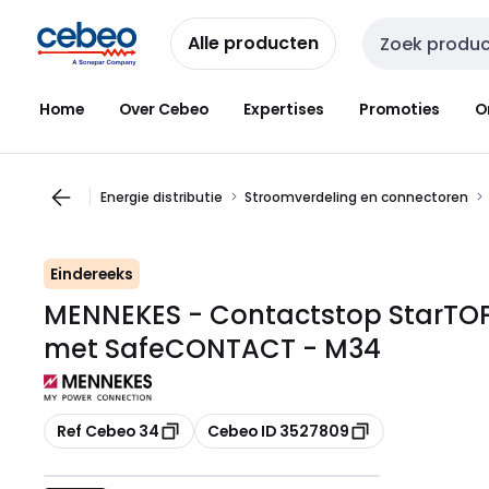
Overslaan
Overslaan
naar
naar
Alle producten
Zoekveld invoer
navigatie
inhoud
Home
Over Cebeo
Expertises
Promoties
O
Energie distributie
Stroomverdeling en connectoren
Eindereeks
MENNEKES - Contactstop StarTOP 
met SafeCONTACT - M34
Kopiëren
Kopiëren
Ref Cebeo 34
Cebeo ID 3527809