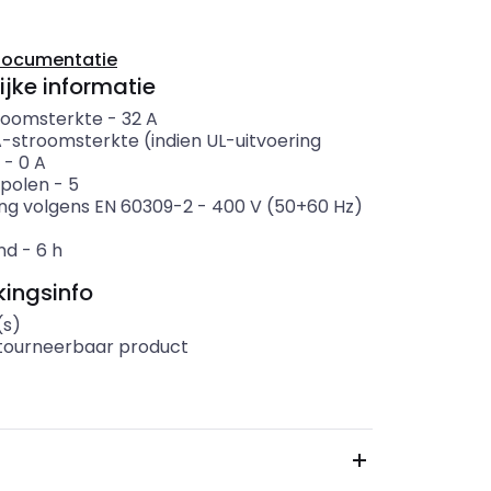
documentatie
ijke informatie
roomsterkte
-
32
A
-stroomsterkte (indien UL-uitvoering
-
0
A
 polen
-
5
ng volgens EN 60309-2
-
400 V (50+60 Hz)
nd
-
6
h
ingsinfo
(s)
etourneerbaar product