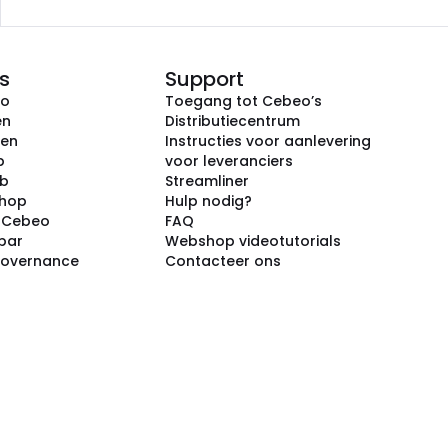
s
Support
eo
Toegang tot Cebeo’s
en
Distributiecentrum
ken
Instructies voor aanlevering
p
voor leveranciers
ub
Streamliner
shop
Hulp nodig?
j Cebeo
FAQ
par
Webshop videotutorials
Governance
Contacteer ons