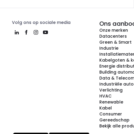
Volg ons op sociale media
Ons aanbo
Onze merken
Datacenters
Green & Smart
Industrie
Installatiemater
Kabelgoten & k
Energie distribu
Building automa
Data & Teleco
Industriële aut
Verlichting
HVAC
Renewable
Kabel
Consumer
Gereedschap
Bekijk alle pro