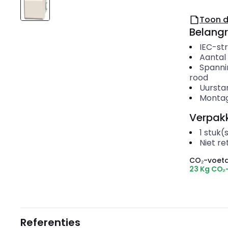
Toon 
Belangr
IEC-st
Aantal
Spanni
rood
Uursta
Montag
Verpakk
1
stuk(
Niet r
CO₂-voeta
23 Kg CO₂
Referenties