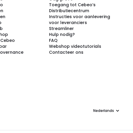
eo
Toegang tot Cebeo’s
en
Distributiecentrum
ken
Instructies voor aanlevering
p
voor leveranciers
ub
Streamliner
shop
Hulp nodig?
j Cebeo
FAQ
par
Webshop videotutorials
Governance
Contacteer ons
Taal