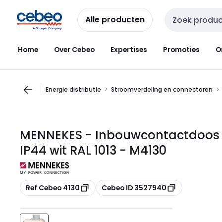
Overslaan
Overslaan
naar
naar
Alle producten
Zoekveld invoer
navigatie
inhoud
Home
Over Cebeo
Expertises
Promoties
O
Energie distributie
Stroomverdeling en connectoren
MENNEKES - Inbouwcontactdoos 
IP44 wit RAL 1013 - M4130
Kopiëren
Kopiëren
Ref Cebeo 4130
Cebeo ID 3527940