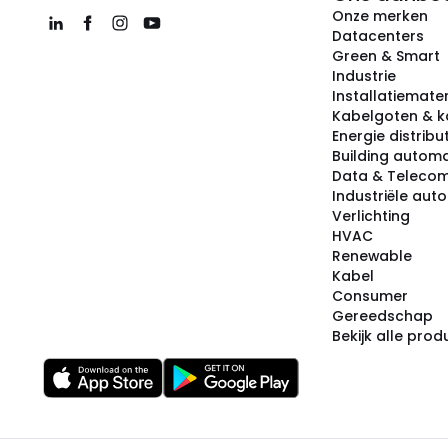
Onze merken
Datacenters
Green & Smart
Industrie
Installatiemater
Kabelgoten & k
Energie distribu
Building automa
Data & Teleco
Industriële aut
Verlichting
HVAC
Renewable
Kabel
Consumer
Gereedschap
Bekijk alle pro