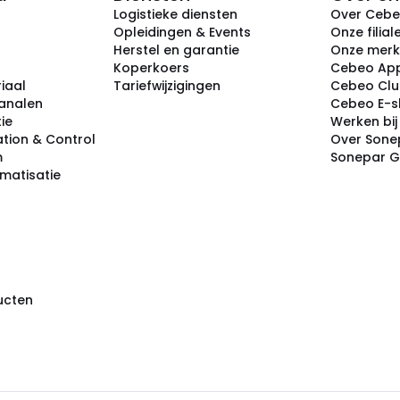
Logistieke diensten
Over Ceb
Opleidingen & Events
Onze filial
Herstel en garantie
Onze mer
Koperkoers
Cebeo Ap
iaal
Tariefwijzigingen
Cebeo Cl
analen
Cebeo E-
tie
Werken bi
tion & Control
Over Sone
m
Sonepar 
omatisatie
ducten