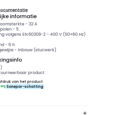
documentatie
ijke informatie
roomsterkte
-
32
A
 polen
-
5
ng volgens EN 60309-2
-
400 V (50+60 Hz)
nd
-
6
h
ewijze
-
Inbouw (stucwerk)
ingsinfo
s)
etourneerbaar product
fdruk van het product
-eq
Sonepar-schatting