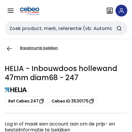
Overslaan
Overslaan
naar
naar
navigatie
inhoud
Zoekveld invoer
Breadcrumb bekijken
HELIA - Inbouwdoos hollewand
47mm diam68 - 247
Kopiëren
Kopiëren
Ref Cebeo 247
Cebeo ID 3530175
Log in of maak een account aan om de prijs- en
bestelinformatie te bekijken